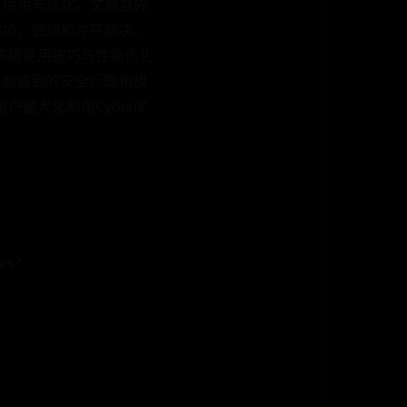
、使用与优化。文章首先
的添加、管理和冲突解决。
在高级使用技巧与性能优化
中可能遇到的安全问题和故
户最大化利用Cydia优
es?