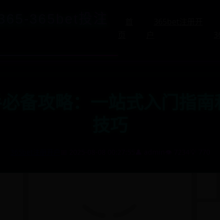
65-365bet投注
首
365bet注册开
页
户
3
新手必备攻略：一站式入门指
技巧
365bet注册开户
📅 2025-08-08 00:27:55
👤 admin
👁️ 7234
💡 770