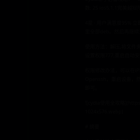
数: 25 ios5.1.1完美
4星 · 用户满意度95%
里全部deb。然后再继
使用方法：解压,将文件夹中的全部
设置权限777,重启自动
权限修改办法，可以在iPh
Openssh，重启设备，
即可。
![cydia使用全攻略](https:/
1024x576.webp)
# 摘要