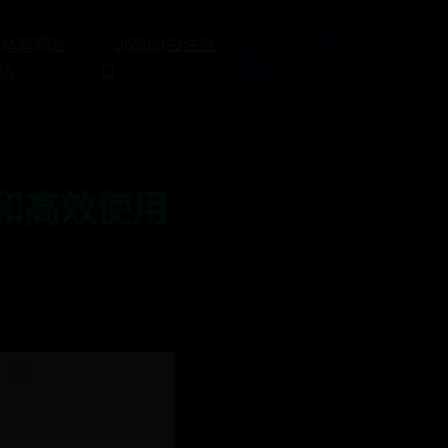
体育网站
365bet投注盘
365BET注册开
户
65
口
南和高效使用