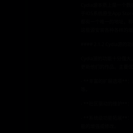
Cydia源本质上是一个
于iOS系统原生App S
都有一个唯一的地址，称为
这些源安装各种各样的增
#### 2.1.2 Cydia源
Cydia源的功能十分
更新他们的作品。主要优
- **丰富的扩展选项*
等。
- **社区驱动的维护
- **系统级功能拓展
能的增强或修改。