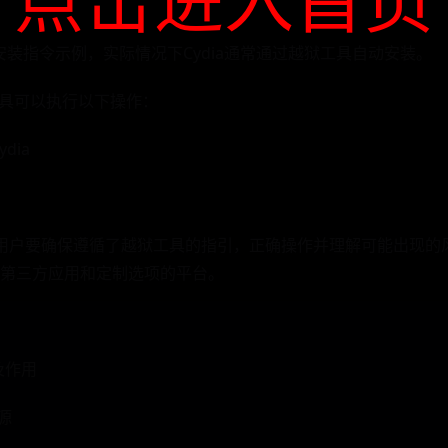
ia安装指令示例，实际情况下Cydia通常通过越狱工具自动安装。
工具可以执行以下操作：
cydia
中，用户要确保遵循了越狱工具的指引，正确操作并理解可能出现
第三方应用和定制选项的平台。
念及作用
a源