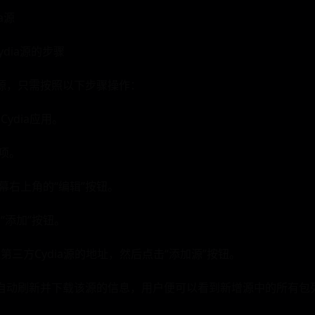
ia源
Cydia源的步骤
a源，只需按照以下步骤操作：
Cydia应用。
选项。
屏幕右上角的“编辑”按钮。
“添加”按钮。
入第三方Cydia源的地址，然后点击“添加源”按钮。
a会自动刷新并下载该源的信息，用户便可以看到新增源中的所有包