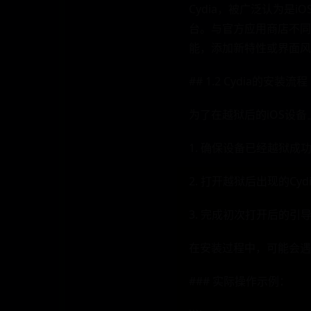
Cydia，被广泛认为是i
台。与官方应用商店不同的
能，添加新特性或界面风
## 1.2 Cydia的安装流程
为了在越狱后的iOS设
1. 确保设备已经越狱成
2. 打开越狱后出现的Cy
3. 完成初次打开后的引
在安装过程中，可能会遇
### 实际操作示例：