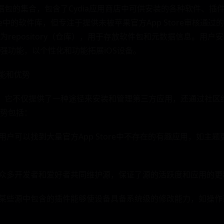
数据包的集合，包含了Cydia应用商店中可供安装的各种软件、
tore中的软件库，但专注于提供未被苹果官方App Store审核
repository（仓库），用于存放软件包和元数据信息。用户安
强功能，以个性化和功能拓展iOS设备。
的功能和优势
强大，它不仅提供了一种途径来安装和管理第三方应用，还通过社
势包括：
*：用户可以找到大量官方App Store中不存在的有趣应用，如主
**：众多开发者和爱好者共同维护源，保证了源的活跃度和应用的
**：某些源中包含的插件能够使设备具备系统级的修改能力，如操