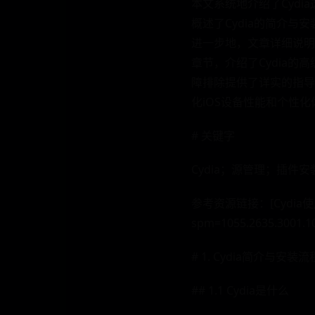
本文系统地介绍了Cyd
概述了Cydia的简介与
进一步地，文章详细说明
章节，介绍了Cydia的
障排除提供了详实的指导。
化iOS设备性能和个性化
# 关键字
Cydia；源管理；插
参考资源链接：[Cydia使用教程
spm=1055.2635.3001.1
# 1. Cydia简介与安装流
## 1.1 Cydia是什么