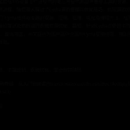
ia这款在iOS设备上广泛使用的第三方应用和插件管理工具的安装
安装流程，随后深入探讨了Cydia源的管理与优化技巧，包括源
了Cydia插件与主题的安装、定制、管理、优化及排错方法。
高级设置以及如何进行系统资源优化。最后，针对Cydia在使用
整体而言，本文旨在为用户提供全面的Cydia使用指南，帮助用
体验。
件安装；主题定制；系统优化；安全故障排除
：从入门到精通](https://wenku.csdn.net/doc/4o0hjcj3
0343)
程