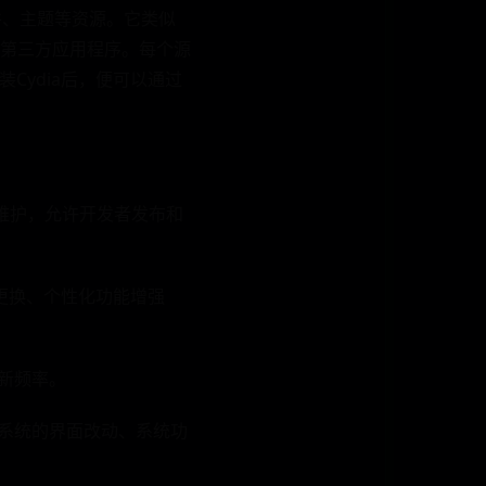
插件、主题等资源。它类似
通过的第三方应用程序。每个源
装Cydia后，便可以通过
区维护，允许开发者发布和
题更换、个性化功能增强
更新频率。
作系统的界面改动、系统功