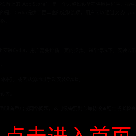
OS设备上的"App Store"，是一个为越狱设备提供应用程序、
是，Cydia提供了更丰富的定制选项，用户可以通过安装Cyd
格。
备上安装Cydia，用户需要遵循一定的步骤。通常情况下，安装过
功。
dia图标，或者从源地址手动安装Cydia。
导设置。
到设备重启或网络问题，这时候需要耐心等待设备稳定或者检查
点击进入首页