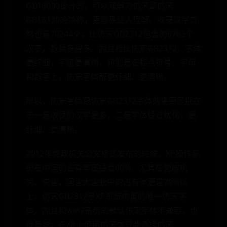
GB18030设计的，可以理解为仿宋是仿宋
GB18130的简称，更容易让人理解。收录汉字自
然也是70244个，比仿宋GB2312包含的6763个
汉字，数量多得多。而且相比仿宋GB2312，字体
更纤细，字迹更清晰，特别是在标点符号、字母
和数字上，仿宋字体都更纤细、更清晰。
所以，仿宋字体跟仿宋GB2312字体的主要区别在
于一是收录的汉字更多，二是字体经过优化，更
纤细、更清晰。
2012年党政机关公文格式发布的时候，XP操作系
统在中国的占有率还接近60%，尤其在党政机
关、央企、国企大企业中的占有率更是70%以
上，仿宋GB2312是XP系统内置的唯一仿宋字
体，而且和win7系统的默认仿宋字体不兼容，也
就是说，在XP上使用仿宋体只能选择仿宋