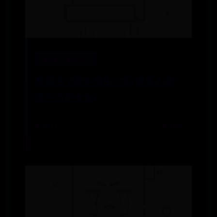
365BET注册开户
拳皇各个版本角色介绍(拳皇人物
图片名字大全)
📅 07-17
👁️ 3413