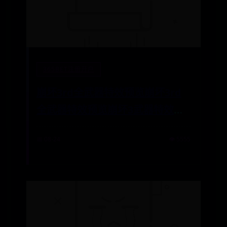
365BET注册开户
崩坏3rd全武器特效预览崩坏3rd
全武器特效预览崩坏3武器特效图
鉴纵览
📅 08-24
👁️ 5555