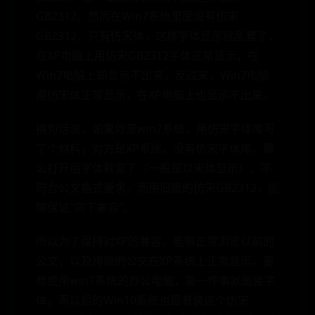
GB2312。然而在Win7系统里面没有仿宋
GB2312，只有仿宋体，这样字体显示就乱套了，
在XP电脑上用仿宋GB2312字体正常显示，在
Win7电脑上却显示不出来，反过来，Win7电脑
用仿宋体正常显示，在XP电脑上也显示不出来。
换句话说，如果你是win7系统，用仿宋字体库写
了个材料，对方是XP系统，没有仿宋字体库，那
么打开后字体就变了（一般是以宋体显示），不
符合公文格式要求。而用旧版的仿宋GB2312，能
够保证“向下兼容”。
所以为了保持对XP的兼容、能够正常浏览以前的
公文，以及排版的公文在XP系统上正常显示，要
想使用win7系统的办公电脑，第一件事就是装字
体，再以后的Win10系统也跟着装这个仿宋