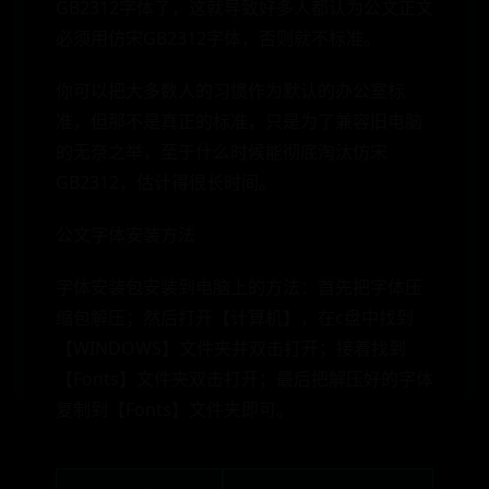
GB2312字体了，这就导致好多人都认为公文正文
必须用仿宋GB2312字体，否则就不标准。
你可以把大多数人的习惯作为默认的办公室标
准，但那不是真正的标准，只是为了兼容旧电脑
的无奈之举，至于什么时候能彻底淘汰仿宋
GB2312，估计得很长时间。
公文字体安装方法
字体安装包安装到电脑上的方法：首先把字体压
缩包解压；然后打开【计算机】，在c盘中找到
【WINDOWS】文件夹并双击打开；接着找到
【Fonts】文件夹双击打开；最后把解压好的字体
复制到【Fonts】文件夹即可。