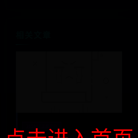
相关文章
365BET注册开户