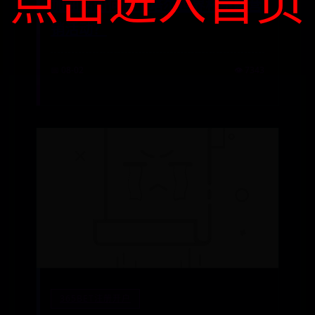
点击进入首页
加油站如何做卡塔尔世界杯主题营
销活动？
📅 08-02
👁️ 7343
365BET注册开户