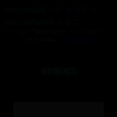
365bet注册开户-体育网站
365-365bet投注盘口
首页
365bet注册开户
体育网站365
365bet投注盘口
365BET注册开户
自制酸梅汤
365bet注册开户
📅 2025-09-06 23:40:07
👤 admin
👁️ 1501
💡 626