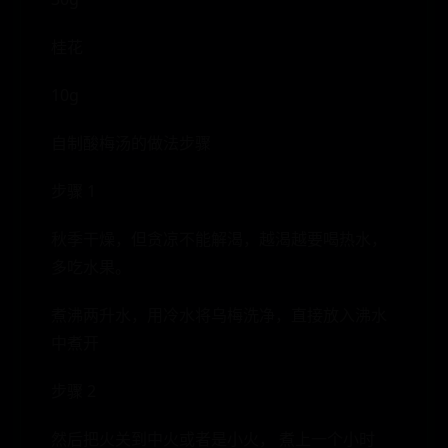
桂花
10g
自制酸梅汤的做法步骤
步骤 1
秋季干燥，但贪凉不能解渴，越渴越要喝热水，
多吃水果。
煮沸两升水，用冷水将乌梅洗净，直接放入沸水
中煮开
步骤 2
然后把火关到中火或者是小火， 煮上一个小时